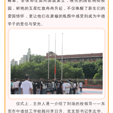
帷幕。全体师生面向国旗肃立，嘹亮的国歌响彻校
园，鲜艳的五星红旗冉冉升起，不仅唤醒了新生们的
爱国情怀，更让他们在肃穆的氛围中感受到成为中德
学子的责任与荣光。
仪式上，主持人逐一介绍了到场的校领导——东
莞市中德技工学校顾问李日升、党支部书记李志华、