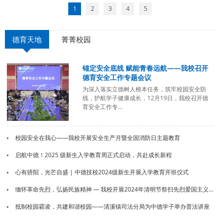
1
2
3
4
5
德育天地
菁菁校园
锚定安全底线 赋能青春远航——我校召开
德育安全工作专题会议
青
为深入落实立德树人根本任务，筑牢校园安全防
安
线，护航学子健康成长，12月19日，我校召开德
育安全工作专...
校园安全在我心——我校开展安全生产月暨全国消防日主题教育
启航中德！2025 级新生入学教育周正式启动，共赴成长新程
心有骄阳，光芒自盛 | 中德技校2024级新生开展入学教育开班仪式
缅怀革命先烈，弘扬民族精神 — 我校开展2024年清明节祭扫先烈爱国主义教育活动
抵制校园霸凌，共建和谐校园——清溪镇司法分局为中德学子举办普法讲座