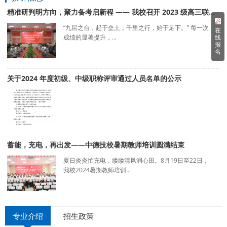
精准研判明方向，聚力备考启新程 —— 我校召开 2023 级高三联考专题会
“九层之台，起于垒土；千里之行，始于足下。” 每一次
在
线
成绩的显著提升，...
报
名
关于2024 年度初级、中级职称评审通过人员名单的公示
蓄能，充电，再出发——中德技校暑期教师培训圆满结束
夏日炎炎忙充电，缕缕清风润心田。8月19日至22日，
我校2024暑期教师培训...
专业介绍
招生政策