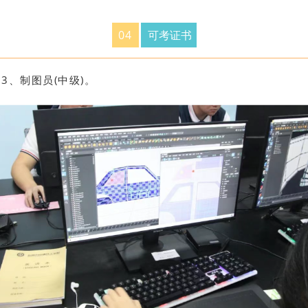
0
4
可考证书
；
3、制图员(中级)。