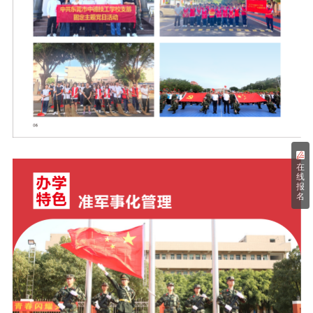
在
线
报
名