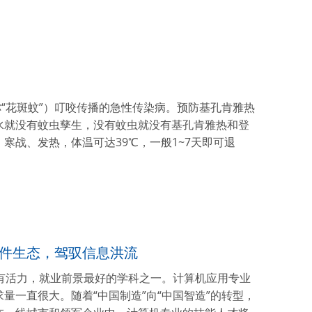
称“花斑蚊”）叮咬传播的急性传染病。预防基孔肯雅热
水就没有蚊虫孳生，没有蚊虫就没有基孔肯雅热和登
寒战、发热，体温可达39℃，一般1~7天即可退
软件生态，驾驭信息洪流
有活力，就业前景最好的学科之一。计算机应用专业
量一直很大。随着“中国制造”向“中国智造”的转型，